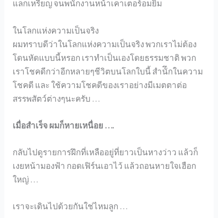
แลกเหรียญ จนพนักงานหน้าเคาเตอร์อมยิ้ม
ในโลกแห่งความเป็นจริง
ผมทราบดีว่าในโลกแห่งความเป็นจริง พวกเราไม่ต้อง
โดนหัดแบบนี้หรอก เราทำเป็นเองโดยธรรมชาติ พวก
เราโชคดีกว่าอีกหลายๆชีวิตบนโลกใบนี้ สำนัึกในความ
โชคดี และ ใช้ความโชคดีของเราอย่างมีเมตตาต่อ
สรรพสัตว์ต่างๆนะครับ …
เมื่อสำเร็จ ผมก็หายเหนื่อย ….
กลับไปดูรายการฝึกที่เหลืออยู่ที่ยาวเป็นหางว่าว แล้วก็
เงยหน้ามองฟ้า กอดเฟิร์นเอาไว้ แล้วถอนหายใจเฮือก
ใหญ่ …
เราจะเดินไปด้วยกันใช่ไหมลูก …