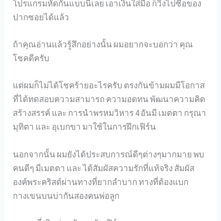
โปรแกรมหัดกันแบบนี้เลย เอาเงินใส่มือ ก็วิ่งไปซื้อของ
ปากซอยได้แล้ว
ถ้าคุณอ่านแล้วรู้สึกอย่างนั้น ผมอยากจะบอกว่า คุณ
โชคดีครับ
แต่ผมก็ไม่ได้โชคร้ายอะไรครับ ตรงกันข้ามผมมีโอกาส
ที่ได้ทดสอบความสามารถ ความอดทน พัฒนาความคิด
สร้างสรรค์ และ การนำพรหมวิหาร 4 อันมี เมตตา กรุณา
มุทิตา และ อุเบกขา มาใช้ในการฝึกเฟิร์น
นอกจากนั้น ผมยังได้ประสบการณ์ดีๆต่างๆมากมาย พบ
คนดีๆ มีเมตตา และ ได้สัมผัสความรักที่แท้จริง สัมผัส
องค์พระคริสต์ผ่านทางที่ยากลำบาก ทางที่ต้องแบก
กางเขนบนบ่ากันสองคนพ่อลูก