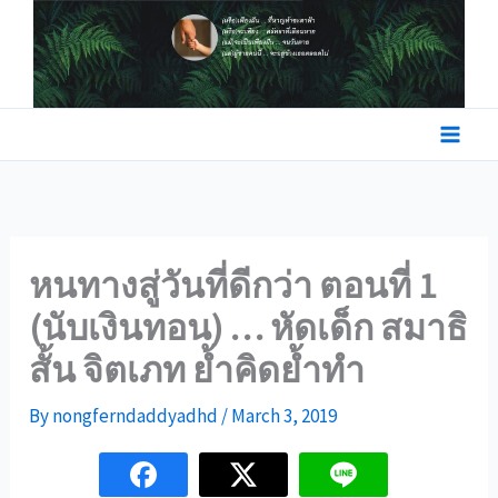
Skip
to
content
หนทางสู่วันที่ดีกว่า ตอนที่ 1
(นับเงินทอน) … หัดเด็ก สมาธิ
สั้น จิตเภท ย้ำคิดย้ำทำ
By
nongferndaddyadhd
/
March 3, 2019