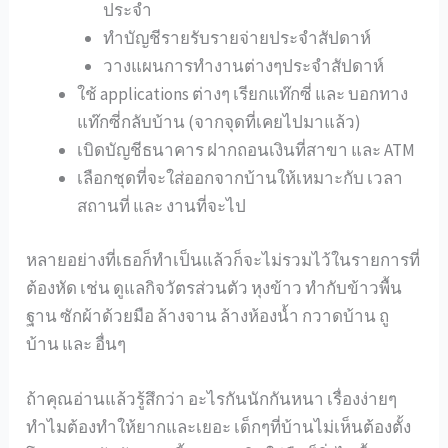
ประจำ
ทำบัญชีรายรับรายจ่ายประจำสัปดาห์
วางแผนการทำงานต่างๆประจำสัปดาห์
ใช้ applications ต่างๆ เรียกแท๊กซี่ และ บอกทาง
แท๊กซี่กลับบ้าน (จากจุดที่เคยไปมาแล้ว)
เบิดบัญชีธนาคาร ฝากถอนเงินที่สาขา และ ATM
เลือกชุดที่จะใส่ออกจากบ้านให้เหมาะกับ เวลา
สถานที่ และ งานที่จะไป
หลายอย่างที่เธอก็ทำเป็นแล้วก็จะไม่รวมไว้ในรายการที่
ต้องหัด เช่น ดูแลกิจวัตรส่วนตัว หุงข้าว ทำกับข้าวพื้น
ฐาน ซักผ้าด้วยมือ ล้างจาน ล้างห้องน้ำ กวาดบ้าน ถู
บ้าน และ อื่นๆ
ถ้าคุณอ่านแล้วรู้สึกว่า อะไรกันนักกันหนา เรื่องง่ายๆ
ทำไมต้องทำให้ยากและเยอะ เด็กๆที่บ้านไม่เห็นต้องตั้ง