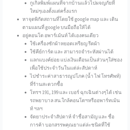
กูเกิลพิมพ์แผนที่จากบ้านแล้วไปผจญภัยที่
ใหม่ๆเองตั้งแต่ครั้งแรก
หาจุดพิกัดสถานที่โดยใช้ google map และ เดิน
ตามแผนที่ google บนมือถือให้ได้
อยู่คอนโด อพาร์เม้นท์ ได้เองคนเดียว
ใช้เครื่องซักผ้าหยอดเหรียญ รีดผ้า
ใช้คีย์การ์ด และ สามารถจำระหัสผ่านได้
แลกแบงค์ย่อย แบ่งเงินเดือนเป็นส่วนๆใส่ซอง
เพื่อใช้ประจำวันในแต่ล่ะสัปดาห์
ไปชำระค่าสาธารณูปโภค (น้ำ ไฟ โทรศัพท์)
ที่ร้านสะดวกซื้อ
โทรฯ 191, 199 และ เบอร์ ฉุกเฉินต่างๆได้ เช่น
รถพยาบาล สน.ใกล้คอนโดฯหรืออพาร์ทเม้น
ท์ ฯลฯ
จัดยาประจำสัปดาห์ จำชื่อสามัญ และ ชื่อ
การค้า บอกสรรพคุณยาแต่ล่ะชนิดที่ใช้