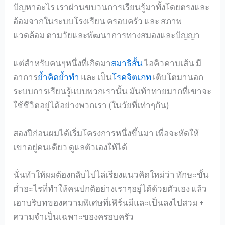
ปัญหาอะไร เราผ่านขบวนการเรียนรู้มาทั้งโดยตรงและ
อ้อมจากในระบบโรงเรียน ครอบครัว และ สภาพ
แวดล้อม ตามวัยและพัฒนาการทางสมองและปัญญา
แต่สำหรับคนๆหนึ่งที่เกิดมา
สมาธิสั้น
ไอคิวคาบเส้น มี
อาการ
ย้ำคิดย้ำทำ
และ เป็น
โรคจิตเภท
เติบโตมานอก
ระบบการเรียนรู้แบบพวกเรานั้น มันท้าทายมากที่เขาจะ
ใช้ชีวิตอยู่ได้อย่างพวกเรา (ในวัยที่เท่าๆกัน)
สองปีก่อนผมได้เริ่มโครงการหนึ่งขึ้นมา เพื่อจะหัดให้
เขาอยู่คนเดียว ดูแลตัวเองให้ได้
นั่นทำให้ผมต้องกลับไปไล่เรียงแนวคิดใหม่ว่า ทักษะขั้น
ต่ำอะไรที่ทำให้คนปกติอย่างเราๆอยู่ได้ด้วยตัวเอง แล้ว
เอาบริบทของความพิเศษที่เฟิร์นมีและเป็นลงไปสวม +
ความจำเป็นเฉพาะของครอบครัว