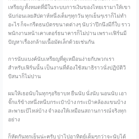
เหรียญ ทั้งหมดที่มีในระบบการเงินของไทยเรามาให้เขา
นับก่อนเลยสัปดาห์หนึ่งเต็มๆทุกวัน ทุกเย็นๆเราก็ไม่ทำ
อะไร ก็จะกรีดธนบัตรขนาดต่างๆ นับว่าปึกนึงมีกี่ใบ ราว
พนักงานหน้าเคาเตอร์ธนาคารก็ไม่ปาน เพราะเฟิร์นมี
ปัญหาเรื่องกล้ามเนื้อมัดเล็กด้วยเช่นกัน
การนับแบงค์นับเหรียญที่ดูเหมือนง่ายกับพวกเรา
สำหรับเฟิร์นนั้น เป็นงานที่ต้องใช้สมาธิราวนั่งปฏิบัติวิ
ปัสนาก็ไม่ปาน
ผมให้เธอนับในทุกๆอริยาบท ยืนนับ นั่งนับ นอนนับ เอา
จั๊กแร้ข้างหนึ่งหนีบกระเป๋าบ้าง กระเป้าคล้องแขนบ้าง
สะพายเป้ไหล่บ้าง จำลองให้เหมือนสถานการณ์จริงทุก
อย่าง
ก็หัดกันทุกเย็นน่ะครับ ปาไปอาทิตย์เต็มๆกว่าจะนับได้