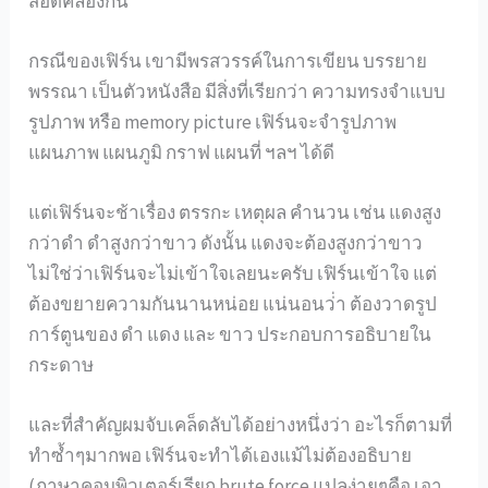
สอดคล้องกัน
กรณีของเฟิร์น เขามีพรสวรรค์ในการเขียน บรรยาย
พรรณา เป็นตัวหนังสือ มีสิ่งที่เรียกว่า ความทรงจำแบบ
รูปภาพ หรือ memory picture เฟิร์นจะจำรูปภาพ
แผนภาพ แผนภูมิ กราฟ แผนที่ ฯลฯ ได้ดี
แต่เฟิร์นจะช้าเรื่อง ตรรกะ เหตุผล คำนวน เช่น แดงสูง
กว่าดำ ดำสูงกว่าขาว ดังนั้น แดงจะต้องสูงกว่าขาว
ไม่ใช่ว่าเฟิร์นจะไม่เข้าใจเลยนะครับ เฟิร์นเข้าใจ แต่
ต้องขยายความกันนานหน่อย แน่นอนว่่า ต้องวาดรูป
การ์ตูนของ ดำ แดง และ ขาว ประกอบการอธิบายใน
กระดาษ
และที่สำคัญผมจับเคล็ดลับได้อย่างหนึ่งว่า อะไรก็ตามที่
ทำซ้ำๆมากพอ เฟิร์นจะทำได้เองแม้ไม่ต้องอธิบาย
(ภาษาคอมพิวเตอร์เรียก brute force แปลง่ายๆคือ เอา