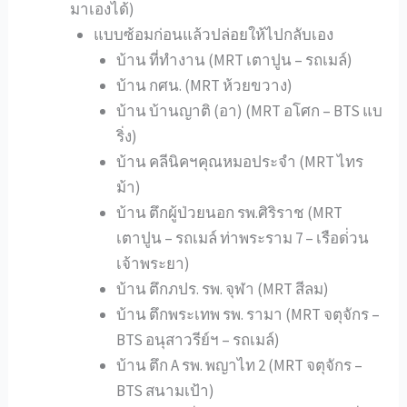
มาเองได้)
แบบซ้อมก่อนแล้วปล่อยให้ไปกลับเอง
บ้าน ที่ทำงาน (MRT เตาปูน – รถเมล์)
บ้าน กศน. (MRT ห้วยขวาง)
บ้าน บ้านญาติ (อา) (MRT อโศก – BTS แบ
ริ่ง)
บ้าน คลีนิคฯคุณหมอประจำ (MRT ไทร
ม้า)
บ้าน ตึกผู้ป่วยนอก รพ.ศิริราช (MRT
เตาปูน – รถเมล์ ท่าพระราม 7 – เรือด่่วน
เจ้าพระยา)
บ้าน ตึกภปร. รพ. จุฬา (MRT สีลม)
บ้าน ตึกพระเทพ รพ. รามา (MRT จตุจักร –
BTS อนุสาวรีย์ฯ – รถเมล์)
บ้าน ตึก A รพ. พญาไท 2 (MRT จตุจักร –
BTS สนามเป้า)