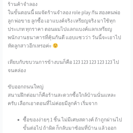
ร้านค้าจำลอง
ในขั้นตอนนี้ ผมจัดร้านจำลอง role play กัน สองคนพ่อ
ลูก พ่อขาย ลูกซื้อ เอาแบงค์จริง เหรียญจริง มาใช้ทุก
ประเภท ทุกราคา ตอนผมไปแลกแบงค์แลกเหรียญ
พนักงานธนาคารที่คุ้นกันดี แอบแซวว่า วันนี้จะเอาไป
หัดลูกสาวอีกเหรอค่ะ
เทียบกับขบวนการข้างบนก็คือ 123 123 123 123 123 ไป
จนคล่อง
ขับออกถนนใหญ่
สนามฝึกต่อมาก็คือร้านสะดวกซื้อใกล้บ้านนั่นแหละ
ครับ เลือกเอาตอนที่ไม่ค่อยมีลูกค้า เริ่มจาก
ซื้อของง่ายๆ 1 ชิ้น ไม่มีเศษสตางค์ ถ้าถูกผ่านไป
ขั้นต่อไป ถ้าผิด ก็กลับมาซ้อมที่บ้าน แล้วออก