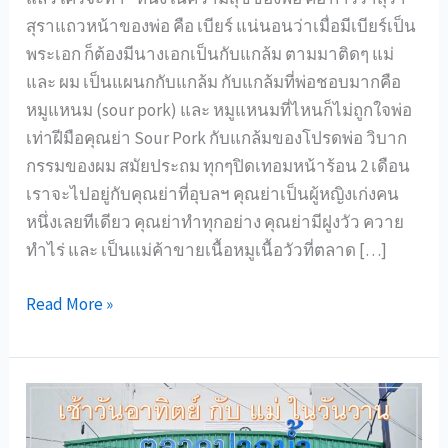
สุราแถวหน้าของพ่อ คือ เบียร์ แน่นอนว่าเมื่อมีเบียร์เป็น
พระเอก ก็ต้องมีนางเอกเป็นกับแกล้ม ตามมาติดๆ แม่
และ ผม เป็นแผนกกับแกล้ม กับแกล้มที่พ่อชอบมากคือ
หมูแหนม (sour pork) และ หมูแหนมที่ไหนก็ไม่ถูกใจพ่อ
เท่าฝีมือคุณย่า Sour Pork กับแกล้มของโปรดพ่อ วิบาก
กรรมของผม สมัยประถม ทุกๆปิดเทอมหน้าร้อน 2 เดือน
เราจะไปอยู่กับคุณย่าที่อุบลฯ คุณย่าเป็นผู้หญิงเก่งคน
หนึ่งเลยทีเดียว คุณย่าทำทุกอย่าง คุณย่ามีฝูงวัว ควาย
ทำไร่ และ เป็นแม่ค้าขายเนื้อหมูเนื้อวัวที่ตลาด […]
Sour
Read More »
Pork
กับแกล้ม
ของ
โปรด
พ่อ