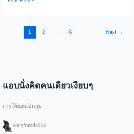
หนู
คิด
ต่าง
1
2
…
6
Next
→
จาก
พ่อ
บท
เรียน(ของ
พ่อ)
จาก
ทาง
แอบนั่งคิดคนเดียวเงียบๆ
เท้า
แคบๆ
การให้ย่อมเป็นสุข …
nongferndaddy