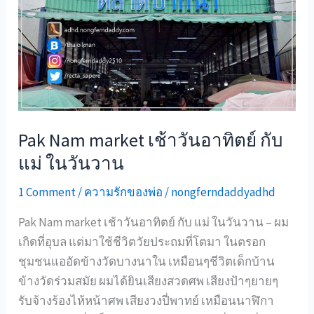
วิบาก
กรรม
ของ
ผม
Pak Nam market เช้าวันอาทิตย์ กับ
แม่ ในวันวาน
1 Comment
/
ความรักของพ่อ
/
nongferndaddyadhd
Pak Nam market เช้าวันอาทิตย์ กับ แม่ ในวันวาน – ผม
เกิดที่อุบล แต่มาใช้ชีวิตวัยประถมที่โตมา ในตรอก
ชุมชนแออัดข้างวัดบางนาใน เหมือนๆชีวิตเด็กบ้าน
ข้างวัดร่วมสมัย ผมได้ยินเสียงสวดศพ เสียงป้าๆยายๆ
รับจ้างร้องไห้หน้าศพ เสียงวงปี่พาทย์ เหมือนนาฬิกา