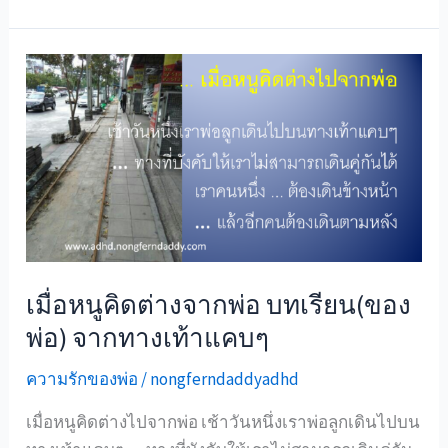
ชีวิต
ที่
ราคา
ไม่
เท่า
กัน
ถูก
นำ
ไป
ออก
ทีวี
เมื่อหนูคิดต่างจากพ่อ บทเรียน(ของ
โดย
พ่อ) จากทางเท้าแคบๆ
รายการ
ฟ้า
ความรักของพ่อ
/
nongferndaddyadhd
มีตา
ช่อง
เมื่อหนูคิดต่างไปจากพ่อ เช้าวันหนึ่งเราพ่อลูกเดินไปบน