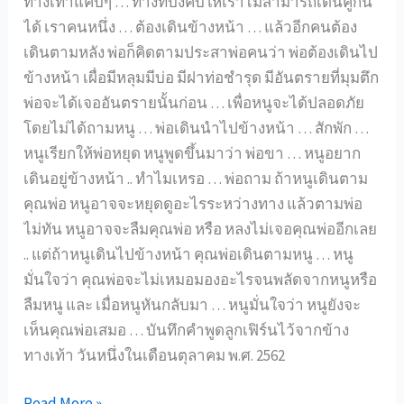
7
ทางเท้าแคบๆ … ทางที่บังคับให้เราไม่สามารถเดินคู่กัน
ได้ เราคนหนึ่ง … ต้องเดินข้างหน้า … แล้วอีกคนต้อง
เดินตามหลัง พ่อก็คิดตามประสาพ่อคนว่า พ่อต้องเดินไป
ข้างหน้า เผื่อมีหลุมมีบ่อ มีฝาท่อชำรุด มีอันตรายที่มุมตึก
พ่อจะได้เจออันตรายนั้นก่อน … เพื่อหนูจะได้ปลอดภัย
โดยไม่ได้ถามหนู … พ่อเดินนำไปข้างหน้า … สักพัก …
หนูเรียกให้พ่อหยุด หนูพูดขึ้นมาว่า พ่อขา … หนูอยาก
เดินอยู่ข้างหน้า .. ทำไมเหรอ … พ่อถาม ถ้าหนูเดินตาม
คุณพ่อ หนูอาจจะหยุดดูอะไรระหว่างทาง แล้วตามพ่อ
ไม่ทัน หนูอาจจะลืมคุณพ่อ หรือ หลงไม่เจอคุณพ่ออีกเลย
.. แต่ถ้าหนูเดินไปข้างหน้า คุณพ่อเดินตามหนู … หนู
มั่นใจว่า คุณพ่อจะไม่เหมอมองอะไรจนพลัดจากหนูหรือ
ลืมหนู และ เมื่อหนูหันกลับมา … หนูมั่นใจว่า หนูยังจะ
เห็นคุณพ่อเสมอ … บันทึกคำพูดลูกเฟิร์นไว้จากข้าง
ทางเท้า วันหนึ่งในเดือนตุลาคม พ.ศ. 2562
เมื่อ
Read More »