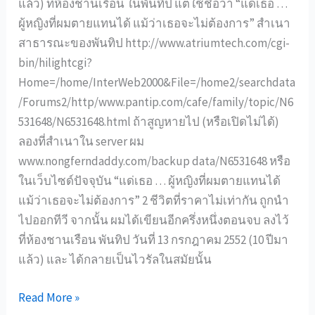
แล้ว) ที่ห้องชานเรือน ในพันทิป แต่ใช้ชื่อว่า “แด่เธอ …
ผู้หญิงที่ผมตายแทนได้ แม้ว่าเธอจะไม่ต้องการ” สำเนา
สาธารณะของพันทิป http://www.atriumtech.com/cgi-
bin/hilightcgi?
Home=/home/InterWeb2000&File=/home2/searchdata
/Forums2/http/www.pantip.com/cafe/family/topic/N6
531648/N6531648.html ถ้าสูญหายไป (หรือเปิดไม่ได้)
ลองที่สำเนาใน server ผม
www.nongferndaddy.com/backup data/N6531648 หรือ
ในเว็บไซด์ปัจจุบัน “แด่เธอ … ผู้หญิงที่ผมตายแทนได้
แม้ว่าเธอจะไม่ต้องการ” 2 ชีวิตที่ราคาไม่เท่ากัน ถูกนำ
ไปออกทีวี จากนั้น ผมได้เขียนอีกครึ่งหนึ่งตอนจบ ลงไว้
ที่ห้องชานเรือน พันทิป วันที่ 13 กรกฎาคม 2552 (10 ปีมา
แล้ว) และ ได้กลายเป็นไวรัลในสมัยนั้น
2
Read More »