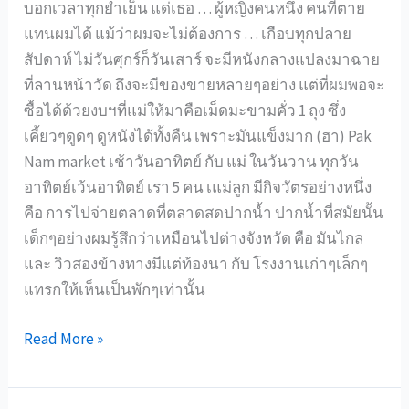
บอกเวลาทุกย่ำเย็น แด่เธอ … ผู้หญิงคนหนึ่ง คนที่ตาย
แทนผมได้ แม้ว่าผมจะไม่ต้องการ … เกือบทุกปลาย
สัปดาห์ ไม่วันศุกร์ก็วันเสาร์ จะมีหนังกลางแปลงมาฉาย
ที่ลานหน้าวัด ถึงจะมีของขายหลายๆอย่าง แต่ที่ผมพอจะ
ซื้อได้ด้วยงบฯที่แม่ให้มาคือเม็ดมะขามคั่ว 1 ถุง ซึ่ง
เคี้ยวๆดูดๆ ดูหนังได้ทั้งคืน เพราะมันแข็งมาก (ฮา) Pak
Nam market เช้าวันอาทิตย์ กับ แม่ ในวันวาน ทุกวัน
อาทิตย์เว้นอาทิตย์ เรา 5 คน เแม่ลูก มีกิจวัตรอย่างหนึ่ง
คือ การไปจ่ายตลาดที่ตลาดสดปากน้ำ ปากน้ำที่สมัยนั้น
เด็กๆอย่างผมรู้สึกว่าเหมือนไปต่างจังหวัด คือ มันไกล
และ วิวสองข้างทางมีแต่ท้องนา กับ โรงงานเก่าๆเล็กๆ
แทรกให้เห็นเป็นพักๆเท่านั้น
Pak
Read More »
Nam
market