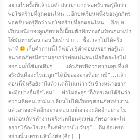
อย่างไรครั้งที่แล้วผมตักปลามาแกะ พ่อครับ พ่อรู้สึกว่า
พ่อโชคร้ายที่สุดตอนไหน … อีกบทเรียนหนึ่งของลูกภัทร
พ่อครับ พ่อรู้สึกว่า พ่อโชคร้ายที่สุดตอนไหน … อีกบท
เรียนหนึ่งของลูกภัทร ครั้งนี้ผมตักฟักทองต้มร้อนๆมาเป่า
ให้มันหายร้อน ก่อนใส่เข้าปาก … ซื้อเวลาไปได้ครึ่ง
นาที
เก็บคำถามนี้ไว้ พ่อไม่รู้คำตอบหรอก พ่อรู้แต่
อนาคตภัทรมีความสุขกว่าพ่อแน่นอน เมื่อคิดอะไรไม่
ออก ผมก็ใช้มุกเดิมๆ … … แล้วภัทรคิดว่าความสุขที่แท้
จริงมันคืออะไรล่ะลูก “ได้มีของอย่างที่อยากมี” … แล้ว
ตอนนี้มีหรือยัง “มีแล้ว แต่ก็ไม่แน่ว่าวันข้างหน้าอยาก
จะมีอย่างอื่นอีกไหม” … ทำไมล่ะลูก “ก็ภัทรเคยได้ยินว่า
ความคิดคนเรามันเปลี่ยนไปได้เรื่อยๆ ตอนภัทรทำงาน
แล้วอาจจะคิดอีกอย่าง ตอนแก่ก็อาจจะคิดอีกอย่าง ไม่
แน่ตอนภัทรทำงานจริงๆเหมือนคุณพ่อ ภัทรอาจจะไม่
อยากได้อะไรเลย ก็แค่ทำงานไปวันๆ” … อืม อ๋อเหรอ
อย่างนั้นเหรอ แล้วไงต่อ (คือ […]