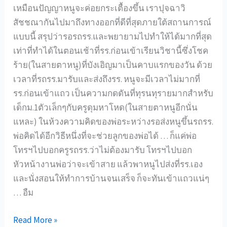
เหมือนปัญญาหนูจะค่อยกระเตื้องขึ้น เราปุจฉาวิ
สัชชณากันไปมาถึงทางออกที่ดีที่สุดภายใต้สถานการณ์
แบบนี้ สรุปว่ารอรถรร.และพยายามไปทำให้ได้มากที่สุด
เท่าที่ทำได้ในตอนเช้าที่รร.ก่อนเข้าเรียนวิชานี้ซึ่งโชค
ร้าย(ในสายตาหนู)ที่บังเอิญมาเป็นคาบแรกของวัน ด้วย
เวลาที่รถรร.มารับและส่งถึงรร. หนูจะมีเวลาไม่มากที่
รร.ก่อนเข้าแถว เป็นความกดดันที่ทุรนทุรายมากสำหรับ
เด็กม.1ตัวเล็กๆกับครูดุมหาโหด(ในสายตาหนูอีกนั่น
แหละ) ในห้วงความคิดของพ่อระหว่างรอส่งหนูขึ้นรถรร.
พ่อคิดได้อีกวิธีหนึ่งที่จะช่วยลูกของพ่อได้ … ก็แค่พ่อ
โทรฯไปบอกครูรถรร.ว่าไม่ต้องมารับ โทรฯไปบอก
หัวหน้างานพ่อว่าจะเข้าสาย แล้วพาหนูไปส่งที่รร.เอง
และนั่งสอนให้ทำการบ้านจนเสร็จ ก็จะทันเข้าแถวแน่ๆ
… อืม
วัน
Read More »