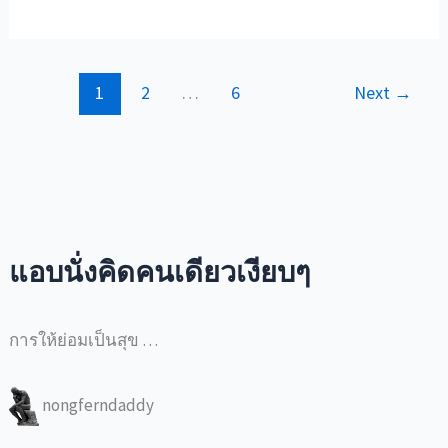
ที่
หนู
ลืม
1
2
…
6
Next
→
การบ้าน
ไว้
ที่
โรงเรียน
–
เช้า
วัน
แอบนั่งคิดคนเดียวเงียบๆ
ที่
มี
การให้ย่อมเป็นสุข …
ปาฏิหาริย์
(หรือ
nongferndaddy
ที่
หลาย