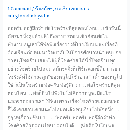
ความ
1 Comment
/
น้องภัทร
,
บทเรียนของผม
/
สุข
nongferndaddyadhd
กว่า
พ่อ
พ่อครับ พ่อรู้สึกว่า พ่อโชคร้ายที่สุดตอนไหน … เช้าวันนี้
แน่นอน
ภัทรมานั่งคุยด้วยที่โต๊ะอาหารตอนเช้าก่อนพ่อไป
ทำงาน หนูเล่าให้พ่อฟังเรื่องราวที่โรงเรียน และ เรื่องที่
ต้องเรียนต่อในมหาวิทยาลัยในปีการศึกษาหน้า หนูบอก
ว่าหนูโชคร้ายเยอะ ไอ้นู้ก็โชคร้าย ไอ้นี่ก็โชคร้าย ทุก
อย่างโชคร้ายไปหมด แม้กระทั่งพี่เฟิร์นจอมขี้ลืม มาเอา
ไซริงค์ที่ใช้ล้างจมูก*ของหนูไปใช้ เอาแก้วน้ำของหนูไป
ใช้ ก็เป็นโชคร้าย พ่อครับ พ่อรู้สึกว่า … พ่อโชคร้ายที่สุด
ตอนไหน … พ่อก็กินไปฟังไป ไม่คิดว่าหนูจะมีอะไร
นอกจากอยากเล่าให้ฟัง เพราะเรื่องโชคร้ายของหนู พ่อ
ก็ได้เคยสอนเคยแนะไปหมดแล้ว หนูเงียบไปพักหนึ่ง …
จู่ๆ หนูก็ถามขึ้นมา .. … “พ่อครับ พ่อครับ พ่อรู้สึกว่าพ่อ
โชคร้ายที่สุดตอนไหน” ตอบไงดี … (พ่อคิดในใจ) พ่อ