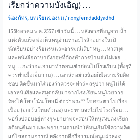
เรียกว่าความบังเอิญ) …
ไม่
ยอม
น้องภัทร
,
บทเรียนของผม
/
nongferndaddyadhd
ไป
วัด
15 สิงหาคม พ.ศ. 2557 เช้าวันนี้ … หลังจากที่หนูอาบน้ำ
กับ
แต่งตัวเสร็จ พ่อเห็นหนูง่วนหาอะไรสักอย่างในเป้
พ่อ
นักเรียนอย่างร้อนรนและอารมณ์เสีย* หนู … หาสมุด
และหนังสือภาษาอังกฤษที่ต้องทำการบ้านส่งไม่เจอ …
หนู … กะว่าจะเอามาทำตอนเช้าก่อนไปโรงเรียน (ทั้งๆที่
ควรทำเมื่อเย็นวาน) … เอาล่ะ อย่างน้อยก็มีความรับผิด
ชอบ คิดขึ้นมาได้เองว่าควรจะทำล่ะ สรุปว่า หนูไม่ได้
เอาหนังสือและสมุดกลับมาจากโรงเรียน หนูโวยวาย
ร้องไห้ โทษโน้น โทษนี่ ต่อว่าพระ** โชคชะตา ไปเรื่อย
เปื่อย (ยกเว้นโทษตัวเอง) และ พาลจะไม่ไปโรงเรียน …
พ่อนั่งปลอบอยู่ห่างๆ พยายามจะสอนให้หนูสงบลง เรียก
สติหนูคืนมา และ พยายามถามนำให้หนูเริ่มใช้ความคิด
แก้ไขสถานการณ์ หลังจากดีกรีอารมณ์หนูแผ่วลง ดู