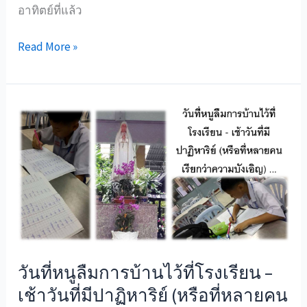
อาทิตย์ที่แล้ว
ทำไม
Read More »
ต้อง
ไป
วัด
ทุก
วัน
อาทิตย์
…
คำถาม
ของ
ลูกชาย
วัย
วันที่หนูลืมการบ้านไว้ที่โรงเรียน –
รุ่น
เช้าวันที่มีปาฏิหาริย์ (หรือที่หลายคน
ที่