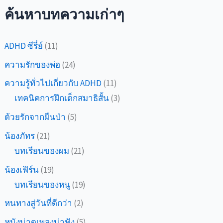
คน
ค้นหาบทความเก่าๆ
เรียก
ว่า
ADHD ซีรี่ย์
(11)
ความ
บังเอิญ)
ความรักของพ่อ
(24)
…
ความรู้ทั่วไปเกี่ยวกับ ADHD
(11)
เทคนิคการฝึกเด็กสมาธิสั้น
(3)
ด้วยรักจากผืนป่า
(5)
น้องภัทร
(21)
บทเรียนของผม
(21)
น้องเฟิร์น
(19)
บทเรียนของหนู
(19)
หนทางสู่วันที่ดีกว่า
(2)
หนังน่าดูเพลงน่าฟัง
(5)