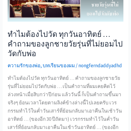
ที่สุด
ตอน
ไหน
…
ทำไมต้องไปวัด ทุกวันอาทิตย์ …
อีก
คำถามของลูกชายวัยรุ่นที่ไม่ยอมไป
บท
วัดกับพ่อ
เรียน
หนึ่ง
ความรักของพ่อ
,
บทเรียนของผม
/
nongferndaddyadhd
ของ
ลูก
ทำไมต้องไปวัด ทุกวันอาทิตย์ … คำถามของลูกชายวัย
ภัทร
รุ่นที่ไม่ยอมไปวัดกับพ่อ … เป็นคำถามที่ผมเคยคิดไว้
ล่วงหน้าเมื่อสิบกว่าปีก่อน แล้ววันนี้ ก็เป็นคำถามขึ้นมา
จริงๆ ย้อนเวลาโดยตามลิงค์ข้างล่างนี้ไปเลยครับ เวร
กรรมทำไว้ในค่ำวันเสาร์ที่ย้อนกลับมาเอาคืนในเช้าวัน
อาทิตย์ … (ของอีก 30 ปีถัดมา) เวรกรรมทำไว้ในค่ำวัน
เสาร์ที่ย้อนกลับมาเอาคืนในเช้าวันอาทิตย์ … (ของอีก