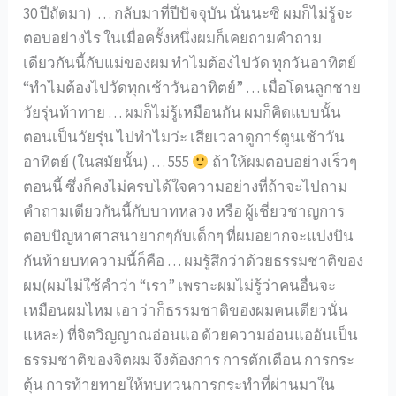
30 ปีถัดมา) … กลับมาที่ปีปัจจุบัน นั่นนะซิ ผมก็ไม่รู้จะ
ตอบอย่างไร ในเมื่อครั้งหนึ่งผมก็เคยถามคำถาม
เดียวกันนี้กับแม่ของผม ทำไมต้องไปวัด ทุกวันอาทิตย์
“ทำไมต้องไปวัดทุกเช้าวันอาทิตย์” … เมื่อโดนลูกชาย
วัยรุ่นท้าทาย … ผมก็ไม่รู้เหมือนกัน ผมก็คิดแบบนั้น
ตอนเป็นวัยรุ่น ไปทำไมว่ะ เสียเวลาดูการ์ตูนเช้าวัน
อาทิตย์ (ในสมัยนั้น) … 555
ถ้าให้ผมตอบอย่างเร็วๆ
ตอนนี้ ซึ่งก็คงไม่ครบได้ใจความอย่างที่ถ้าจะไปถาม
คำถามเดียวกันนี้กับบาทหลวง หรือ ผู้เชี่ยวชาญการ
ตอบปัญหาศาสนายากๆกับเด็กๆ ที่ผมอยากจะแบ่งปัน
กันท้ายบทความนี้ก็คือ … ผมรู้สึกว่าด้วยธรรมชาติของ
ผม(ผมไม่ใช้คำว่า “เรา” เพราะผมไม่รู้ว่าคนอื่นจะ
เหมือนผมไหม เอาว่าก็ธรรมชาติของผมคนเดียวนั่น
แหละ) ที่จิตวิญญาณอ่อนแอ ด้วยความอ่อนแออันเป็น
ธรรมชาติของจิตผม จึงต้องการ การตักเตือน การกระ
ตุ้น การท้ายทายให้ทบทวนการกระทำที่ผ่านมาใน