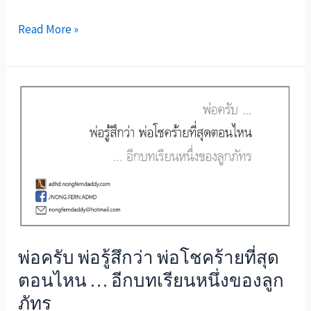
เก็บ
Read More »
คำถาม
นี้
ไว้
พ่อ
ไม่รู้
คำ
ตอบ
หรอก
พ่อ
รู้
แต่
พ่อครับ พ่อรู้สึกว่า พ่อโชคร้ายที่สุด
อนาคต
ตอนไหน … อีกบทเรียนหนึ่งของลูก
ภัทร
ภัทร
มี