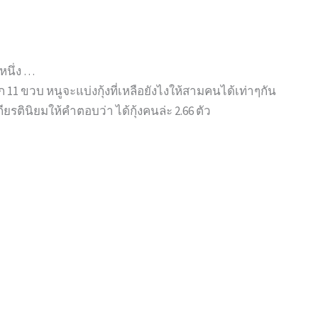
หนึ่ง …
 11 ขวบ หนูจะแบ่งกุ้งที่เหลือยังไงให้สามคนได้เท่าๆกัน
ียรตินิยมให้คำตอบว่า ได้กุ้งคนล่ะ 2.66 ตัว