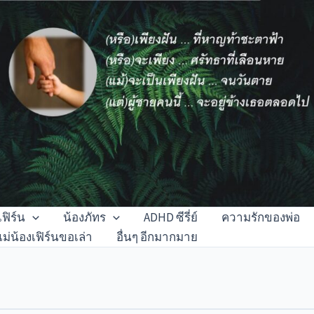
เฟิร์น
น้องภัทร
ADHD ซีรี่ย์
ความรักของพ่อ
แม่น้องเฟิร์นขอเล่า
อื่นๆ อีกมากมาย