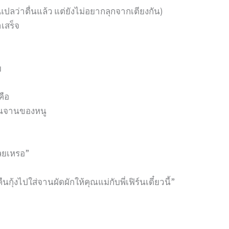
ก (แปลว่าตื่นแล้ว แต่ยังไม่อยากลุกจากเตียงกัน)
เสร็จ
ย
คือ
ู่ในจานของหนู
เลยเหรอ”
นกุ้งไปใส่จานผัดผักให้คุณแม่กับพี่เฟิร์นเดี๋ยวนี้”