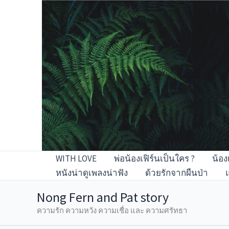
Skip
to
content
WITH LOVE
พ่อน้องเฟิร์นเป็นใคร ?
น้อง
หนังน่าดูเพลงน่าฟัง
ด้วยรักจากผืนป่า
Nong Fern and Pat story
ความรัก ความหวัง ความเชื่อ และ ความศรัทธา