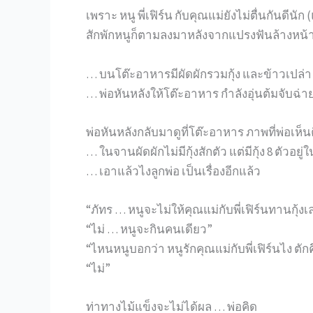
เพราะ หนู พี่เฟิร์น กับคุณแม่ยังไม่ตื่นกันดีนั
สักพักหนูก็ตามลงมาหลังจากแปรงฟันล้างหน้า
… บนโต๊ะอาหารมีผัดผักรวมกุ้ง และข้าวเปล่า
… พ่อหันหลังให้โต๊ะอาหาร กำลังอุ่นต้มจับฉ่า
พ่อหันหลังกลับมาดูที่โต๊ะอาหาร ภาพที่พ่อเห็น
… ในจานผัดผักไม่มีกุ้งสักตัว แต่มีกุ้ง 8 ตัวอย
… เอาแล้วไงลูกพ่อ เป็นเรื่องอีกแล้ว
“ภัทร … หนูจะไม่ให้คุณแม่กับพี่เฟิร์นทานกุ้ง
“ไม่ … หนูจะกินคนเดียว”
“ไหนหนูบอกว่า หนูรักคุณแม่กับพี่เฟิร์นไง ตักคื
“ไม่”
ท่าทางไม้แข็งจะไม่ได้ผล … พ่อคิด