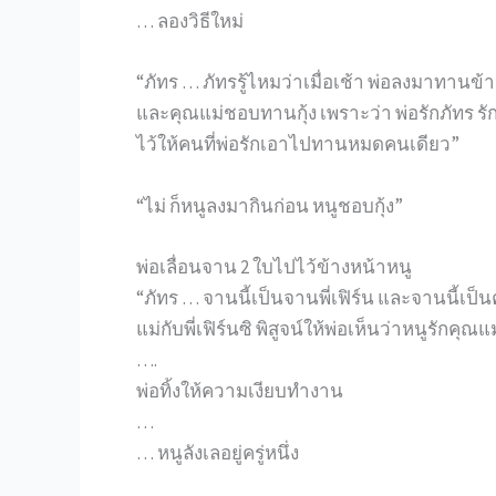
… ลองวิธีใหม่
“ภัทร … ภัทรรู้ไหมว่าเมื่อเช้า พ่อลงมาทานข้าว 
และคุณแม่ชอบทานกุ้ง เพราะว่า พ่อรักภัทร รักพี
ไว้ให้คนที่พ่อรักเอาไปทานหมดคนเดียว”
“ไม่ ก็หนูลงมากินก่อน หนูชอบกุ้ง”
พ่อเลื่อนจาน 2 ใบไปไว้ข้างหน้าหนู
“ภัทร … จานนี้เป็นจานพี่เฟิร์น และจานนี้เป็
แม่กับพี่เฟิร์นซิ พิสูจน์ให้พ่อเห็นว่าหนูรักคุ
….
พ่อทิ้งให้ความเงียบทำงาน
…
… หนูลังเลอยู่ครู่หนึ่ง