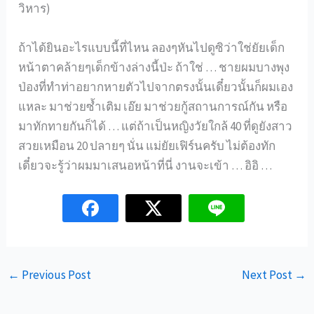
วิหาร)
ถ้าได้ยินอะไรแบบนี้ที่ไหน ลองๆหันไปดูซิว่าใช่ยัยเด็ก
หน้าตาคล้ายๆเด็กข้างล่างนี้ป่ะ ถ้าใช่ … ชายผมบางพุง
ป่องที่ทำท่าอยากหายตัวไปจากตรงนั้นเดี๋ยวนั้นก็ผมเอง
แหละ มาช่วยซ้ำเติม เอ๊ย มาช่วยกู้สถานการณ์กัน หรือ
มาทักทายกันก็ได้ … แต่ถ้าเป็นหญิงวัยใกล้ 40 ที่ดูยังสาว
สวยเหมือน 20 ปลายๆ นั่น แม่ยัยเฟิร์นครับ ไม่ต้องทัก
เดี๋ยวจะรู้ว่าผมมาเสนอหน้าที่นี่ งานจะเข้า … อิอิ …
←
Previous Post
Next Post
→