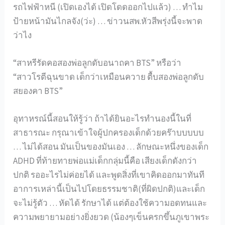
รถไฟฟ้าหนี (เปิดเองได้ เปิดโดดออกไปแล้ว) … ทำไม
ป้ายหน้ามันไกลจัง(ว่ะ) … ข่าวนสพ.หัวสีพรุ่งนี้จะพาด
ว่าไง
“สาหรีรัดคอสองพ่อลูกดับอนาถคา BTS” หรือว่า
“สาวโรตีฉุนขาด เด็กว่าเหมือนควาย ตื้บสองพ่อลูกดับ
สยองคา BTS”
อุทาหรณ์นี้สอนให้รู้ว่า ถ้าได้ยินอะไรทำนองนี้ในที่
สาธารณะ กรุณาเข้าใจผู้ปกครองเด็กด้วยคร๊าบบบบบ
… ไม่ได้สอน มันเป็นของมันเอง … ลักษณะหนึ่งของเด็ก
ADHD ที่ท้ายทายพ่อแม่เด็กกลุ่มนี้คือ เสียงเด็กดังกว่า
ปกติ รออะไรไม่ค่อยได้ และพูดสิ่งที่เขาคิดออกมาทันที
อาการเหล่านี้เป็นไปโดยธรรมชาติ(ที่ผิดปกติ)และเด็ก
จะไม่รู้ตัว … หัดได้ รักษาได้ แต่ต้องใช้ความอดทนและ
ความพยายามอย่างยิ่งยวด (น้องๆเข็นครกขึ้นภูเขาพระ