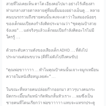
สวยที่ไม่เคยเห็น ตาโต เอียงคอไปมา อย่างไร้เดียงสา
ท่ามกลางสายตาหลายคู่ที่อมยิ้มมองอย่างเอ็นดู … หลาย
คนบนรถรวมถึงชายคนนั้น คงจะเดาว่าในสมองน้อยๆ
ของเด็กผมเปียคงกำลังคิดประมาณว่า “ชุดคุณป้าสวย
จังเลย” … แต่จริงๆแล้วเเด็กผมเปียกำลังคิดอะไรไม่มี
ใครรู้ ….
ด้วยระดับความดังของเสียงเด็ก ADHD …. ที่ดังไป
ประมาณค่อนขบวน (ดีที่ไม่ดังไปถึงคนขับ)
“คุณพ่อขาาาาา … ทำไมคุณป้าคนนั้นเจาะจมูกเหมือน
ควายในหนังสือหนูเลยค่ะ” …
ในขณะที่หลายคนปล่อยก๊ากออกมา สาวๆบางคนกระ
มิดกระเมี๊ยนก้มหน้ากัดฟันกลั้นหัวเราะ … ผมซึ่งเป็น
ชายคนที่โดนเรียกว่า พ่อขาาาาา แทบจะแทรกประตู