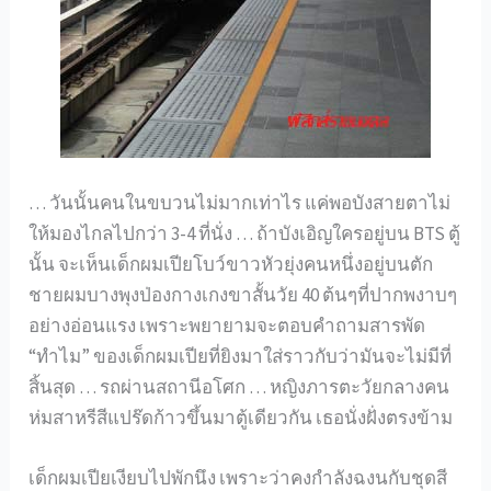
… วันนั้นคนในขบวนไม่มากเท่าไร แค่พอบังสายตาไม่
ให้มองไกลไปกว่า 3-4 ที่นั่ง … ถ้าบังเอิญใครอยู่บน BTS ตู้
นั้น จะเห็นเด็กผมเปียโบว์ขาวหัวยุ่งคนหนึ่งอยู่บนตัก
ชายผมบางพุงป่องกางเกงขาสั้นวัย 40 ต้นๆที่ปากพงาบๆ
อย่างอ่อนแรง เพราะพยายามจะตอบคำถามสารพัด
“ทำไม” ของเด็กผมเปียที่ยิงมาใส่ราวกับว่ามันจะไม่มีที่
สิ้นสุด … รถผ่านสถานีอโศก … หญิงภารตะวัยกลางคน
ห่มสาหรีสีแปร๊ดก้าวขึ้นมาตู้เดียวกัน เธอนั่งฝั่งตรงข้าม
เด็กผมเปียเงียบไปพักนึง เพราะว่าคงกำลังฉงนกับชุดสี