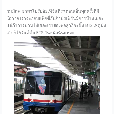
ผมมักจะอาสาไปรับยัยเฟิร์นที่รร.ตอนเย็นทุกครั้งที่มี
โอกาส เราจะกลับแท็กซี่กันถ้ายัยเฟิร์นมีการบ้านเยอะ
แต่ถ้าการบ้านไม่เยอะเราสองพ่อลูกก็จะขึ้น BTS เหตุมัน
เกิดก็ไอ้วันที่ขึ้น BTS วันหนึ่งนั่นแหละ