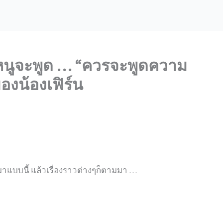
ะ หนูจะพูด … “ควรจะพูดความ
ของน้องเฟิร์น
้นมาแบบนี้ แล้วเรื่องราวต่างๆก็ตามมา …