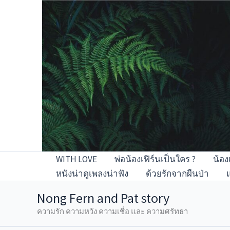
Skip
to
content
WITH LOVE
พ่อน้องเฟิร์นเป็นใคร ?
น้อง
หนังน่าดูเพลงน่าฟัง
ด้วยรักจากผืนป่า
Nong Fern and Pat story
ความรัก ความหวัง ความเชื่อ และ ความศรัทธา