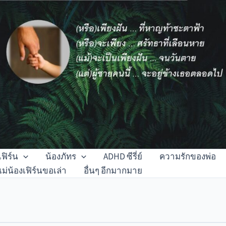
เฟิร์น
น้องภัทร
ADHD ซีรี่ย์
ความรักของพ่อ
แม่น้องเฟิร์นขอเล่า
อื่นๆ อีกมากมาย