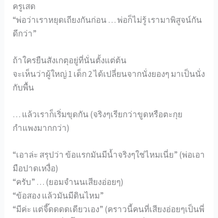
ครูเสด
“พ่อว่าเราหยุดเถียงกันก่อน … พ่อก็ไม่รู้ เรามาพิสูจน์กัน
ดีกว่า”
ถ้าใครยืนสังเกตุอยู่ที่นั่นตั้งแต่ต้น
จะเห็นว่าผู้ใหญ่ 1 เด็ก 2 ได้เปลี่ยนจากนั่งยองๆ มาเป็นนั่ง
กับพื้น
… แล้วเราก็เริ่มขุดกัน (จริงๆเรียกว่าขูดหรือตะกุย
กำแพงมากกว่า)
“เอาล่ะ สรุปว่า ข้อแรกมันมีน้ำจริงๆใช่ไหมเนี่ย” (พ่อเอา
มือปาดเหงื่อ)
“ครับ” … (ยอมจำนนเสียงอ่อยๆ)
“ข้อสอง แล้วมันมีดินไหม”
“มีค่ะ แต่จี๊ดดดดเดียวเอง” (คราวนี้คนที่เสียงอ่อยๆเป็นพี่