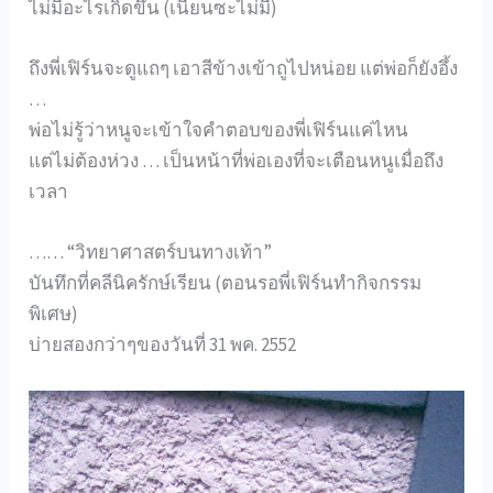
ไม่มีอะไรเกิดขึ้น (เนียนซะไม่มี)
ถึงพี่เฟิร์นจะดูแถๆ เอาสีข้างเข้าถูไปหน่อย แต่พ่อก็ยังอึ้ง
…
พ่อไม่รู้ว่าหนูจะเข้าใจคำตอบของพี่เฟิร์นแค่ไหน
แต่ไม่ต้องห่วง … เป็นหน้าที่พ่อเองที่จะเตือนหนูเมื่อถึง
เวลา
…… “วิทยาศาสตร์บนทางเท้า”
บันทึกที่คลีนิครักษ์เรียน (ตอนรอพี่เฟิร์นทำกิจกรรม
พิเศษ)
บ่ายสองกว่าๆของวันที่ 31 พค. 2552