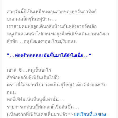
สายวันนี้ก็เป็นเหมือนตอนสายของทุกวันอาทิตย์
บนถนนเล็กๆในหมู่บ้าน …
เราสามคนพ่อลูกเดินกลับบ้านกันหลังจากวัดเลิก
หนูเดินล่วงหน้าไปก่อน พ่อจูงมือพี่เฟิร์นเดินตามหลังมา
สักพัก … หนูนั่งยองๆดูอะไรอยู่ริมถนน
” … พ่อคร๊าบบบบบ มันขึ้นมาได้ยังไงเนี่ย … “
เอาล่ะซิ … หนูเห็นอะไร
สักพักพ่อกับพี่เฟิร์นเดินไปถึง
คราวนี้ใครผ่านไปมาจะเห็น ผู้ใหญ่ 1 เด็ก 2 นั่งยองๆริม
ถนน
พอพี่เฟิร์นเห็นที่หนูชี้เท่านั้น …
รายการเกทับบลั๊ฟแหลกก็เริ่มต้นขึ้น …
(เนื่องจากพี่เฟิร์นเคยเห็นมาแล้ว =>
บทเรียนที่ 12 ของ