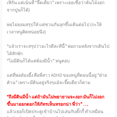
เฟิร์น แต่เน้นที่ “จี๊ดเดียว” เพราะเธอเชื่อว่าต้นไม้งอก
จากปูนก็ได้)
พ่อไม่ยอมสรุปให้ แต่ชวนกันลุกขึ้นเดินต่อไป (กะให้
เวลาหนูคิดหน่อยนึง)
“แล้วเราจะสรุปว่าอะไรดีล่ะทีนี้” พ่อถามหลังจากเดินไป
ได้สักพัก
“ไม่มีดินก็ได้แต่ต้องมีน้ำ” หนูตอบ
แต่ที่พ่อต้องอึ้ง คือพี่สาว ADHD ของหนูที่ตอนนี้อยู่ “ฝ่าย
ค้าน” เพราะมีดินอยู่จริงๆแม้จะจี๊ดเดียวก็ตาม
“ถึงมีดินมีน้ำ แต่ถ้ามันไม่พยายามจะงอก มันก็ไม่งอก
ขึ้นมาออกดอกให้ภัทรเห็นหรอกน่า พี่ว่า” ….
แล้วเธอก็เปิดประตูเข้าบ้านไปเล่นกับดั๊กกี้ ทำเหมือน