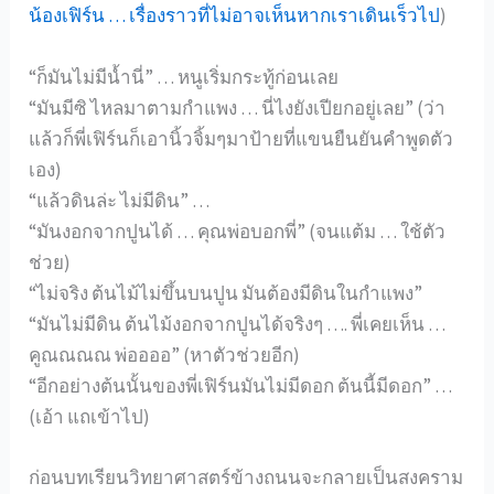
น้องเฟิร์น … เรื่องราวที่ไม่อาจเห็นหากเราเดินเร็วไป
)
“ก็มันไม่มีน้ำนี่” … หนูเริ่มกระทู้ก่อนเลย
“มันมีซิ ไหลมาตามกำแพง … นี่ไงยังเปียกอยู่เลย” (ว่า
แล้วก็พี่เฟิร์นก็เอานิ้วจิ้มๆมาป้ายที่แขนยืนยันคำพูดตัว
เอง)
“แล้วดินล่ะ ไม่มีดิน” …
“มันงอกจากปูนได้ … คุณพ่อบอกพี่” (จนแต้ม … ใช้ตัว
ช่วย)
“ไม่จริง ต้นไม้ไม่ขึ้นบนปูน มันต้องมีดินในกำแพง”
“มันไม่มีดิน ต้นไม้งอกจากปูนได้จริงๆ …. พี่เคยเห็น …
คูณณณณ พ่ออออ” (หาตัวช่วยอีก)
“อีกอย่างต้นนั้นของพี่เฟิร์นมันไม่มีดอก ต้นนี้มีดอก” …
(เอ้า แถเข้าไป)
ก่อนบทเรียนวิทยาศาสตร์ข้างถนนจะกลายเป็นสงคราม