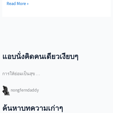
ยุติ
Read More »
การ
ตั้ง
ครรภ์
EP2
จาก
การ
ตรวจ
แอบนั่งคิดคนเดียวเงียบๆ
ครรภ์
ทาง
การให้ย่อมเป็นสุข …
เลือก
ตรรกะ
ที่
nongferndaddy
ต้อง
คิด
ค้นหาบทความเก่าๆ
ให้