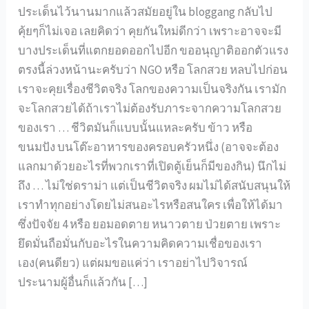
ประเด็นไว้นานมากแล้วสมัยอยู่ใน bloggang กลับไป
คุ้ยๆก็ไม่เจอ เลยคิดว่า คุยกันใหม่ดีกว่า เพราะอาจจะมี
บางประเด็นที่แตกยอดออกไปอีก ขออนุญาติออกตัวแรง
ตรงนี้ล่วงหน้านะครับว่า NGO หรือ โลกสวย หลบไปก่อน
เราจะคุยเรื่องชีวิตจริง โลกของความเป็นจริงกัน เรามัก
จะโลกสวยได้ถ้าเราไม่ต้องรับภาระจากความโลกสวย
ของเรา … ชีวิตมันก็แบบนั้นแหละครับ ข้าว หรือ
ขนมปัง บนโต๊ะอาหารของครอบครัวหนึ่ง (อาจจะต้อง
แลกมาด้วยอะไรที่พวกเราที่เปิดตู้เย็นก็มีของกิน) นึกไม่
ถึง … ไม่ใช่ดราม่า แต่เป็นชีวิตจริง ผมไม่ได้สนับสนุนให้
เราทำทุกอย่างโดยไม่สนอะไรหรือสนใคร เพื่อให้ได้มา
ซึ่งปัจจัย 4 หรือ ยอมอดตาย หนาวตาย ป่วยตาย เพราะ
ยึดมั่นถือมั่นกับอะไรในความคิดความเชื่อของเรา
เอง(คนดียว) แต่ผมขอแค่ว่า เราอย่าไปวิจารณ์
ประนามผู้อื่นก็แล้วกัน […]