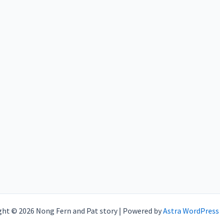
โลง
ศพ
ไม่
หลั่ง
น้ำตา
อย่า
ริน
สุรา
ถ้า
ไม่
เห็น
กับแกล้ม
ght © 2026 Nong Fern and Pat story | Powered by
Astra WordPres