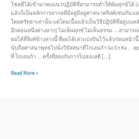
โชคดีได้เข้ามาพบแนวปฏิบัติที่สามารถทำให้พ้นทุกข์ได้ (แค่
แล้วก็เป็นหลักการสากลที่มีอยู่มีอยู่ศาสนาคริสต์เช่นกัน 
โดยศรัทธาเท่านั้น แต่โดยเนื้อแล้วเป็นวิธีปฏิบัติที่อยู่บนห
อีกตอนหนึ่งต่างหาก) ไม่เห็นทุกข์ ไม่เห็นธรรม … สามารถอ
ผมได้ที่ลิงค์ข้างล่างนี้ ที่ผมได้เล่าแบ่งปันไว้แล้วก่อนหน้า
นับถือศาสนาพุทธไปนั่งวิปัสสนาที่โกเอนก้า Go En Ka … คุย เ
ที่ โกเอนก้า … ครั้งที่สองกับการไปสงบสติ […]
ไม่
Read More »
เห็น
ทุกข์
ไม่
เห็น
ธรรม
ไม่
เห็น