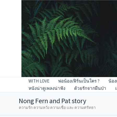
Skip
to
content
WITH LOVE
พ่อน้องเฟิร์นเป็นใคร ?
น้อง
หนังน่าดูเพลงน่าฟัง
ด้วยรักจากผืนป่า
Nong Fern and Pat story
ความรัก ความหวัง ความเชื่อ และ ความศรัทธา