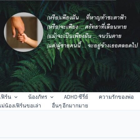
เฟิร์น
น้องภัทร
ADHD ซีรี่ย์
ความรักของพ่อ
แม่น้องเฟิร์นขอเล่า
อื่นๆ อีกมากมาย