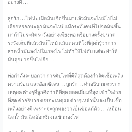
อย่างดี …
ลูกรัก … ไฟน่ะ เมื่อมันเกิดขึ้นมาแล้วมันจะไหม้ไปไม่
เลือกหรอกนะลูก มันจะไหม้แม้กระทั่งคนที่ไปจุดมันขึ้น
มาถ้าไม่ระมัดระวังอย่างเพียงพอ หรือบางครั้งขนาด
ระวังเต็มที่แล้วมันก็ไหม้ แม้แต่คนที่โง่ที่สุดก็รู้ว่าการ
สาดน้ำมันลงไปในกองไฟ ไม่ทำให้ไฟดับ แต่จะทำให้
มันลุกมากขึ้นไปอีก …
พ่อกำลังจะบอกว่า การดับไฟที่ดีที่สุดต้องกำจัดเชื้อเพลิง
ความร้อน และอ๊อกซิเจน … ลูกรัก … คำอธิบาย ตรรกะ
เหตุผล ต่างๆที่ลูกคิดว่าดีที่สุด ยอดเยี่ยมที่สุด เข้าใจง่าย
ที่สุด คำอธิบาย ตรรกะ เหตุผล ต่างๆเหล่านั้นจะเป็นเชื้อ
เพลิงอย่างดี เพราะจะถูกมองว่าเป็นข้อแก้ตัว … เหมือน
ฉีดน้ำมัน ฉีดอ๊อกซิเจนเข้ากองไฟ