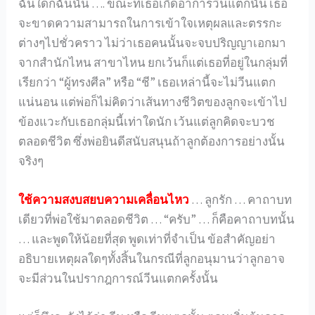
ฉันใดก็ฉันนั้น …. ขณะที่เธอเกิดอาการวีนแตกนั้น เธอ
จะขาดความสามารถในการเข้าใจเหตุผลและตรรกะ
ต่างๆไปชั่วคราว ไม่ว่าเธอคนนั้นจะจบปริญญาเอกมา
จากสำนักไหน สาขาไหน ยกเว้นก็แต่เธอที่อยู่ในกลุ่มที่
เรียกว่า “ผู้ทรงศีล” หรือ “ชี” เธอเหล่านี้จะไม่วีนแตก
แน่นอน แต่พ่อก็ไม่คิดว่าเส้นทางชีวิตของลูกจะเข้าไป
ข้องแวะกับเธอกลุ่มนี้เท่าใดนัก เว้นแต่ลูกคิดจะบวช
ตลอดชีวิต ซึ่งพ่อยินดีสนับสนุนถ้าลูกต้องการอย่างนั้น
จริงๆ
ใช้ความสงบสยบความเคลื่อนไหว
… ลูกรัก … คาถาบท
เดียวที่พ่อใช้มาตลอดชีวิต … “ครับ” … ก็คือคาถาบทนั้น
… และพูดให้น้อยที่สุด พูดเท่าที่จำเป็น ข้อสำคัญอย่า
อธิบายเหตุผลใดๆทั้งสิ้นในกรณีที่ลูกอนุมานว่าลูกอาจ
จะมีส่วนในปรากฎการณ์วีนแตกครั้งนั้น