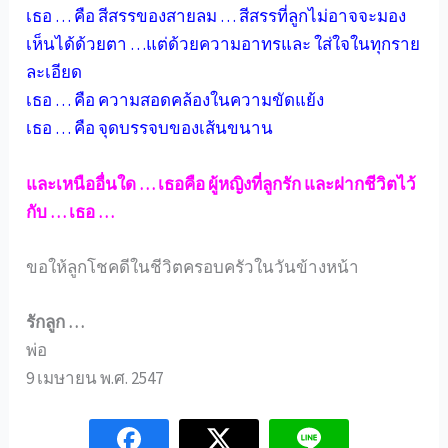
เธอ … คือ สีสรรของสายลม … สีสรรที่ลูกไม่อาจจะมอง
เห็นได้ด้วยตา …แต่ด้วยความอาทรและ ใส่ใจในทุกราย
ละเอียด
เธอ … คือ ความสอดคล้องในความขัดแย้ง
เธอ … คือ จุดบรรจบของเส้นขนาน
และเหนืออื่นใด … เธอคือ ผู้หญิงที่ลูกรัก และฝากชีวิตไว้
กับ … เธอ …
ขอให้ลูกโชคดีในชีวิตครอบครัวในวันข้างหน้า
รักลูก …
พ่อ
9 เมษายน พ.ศ. 2547