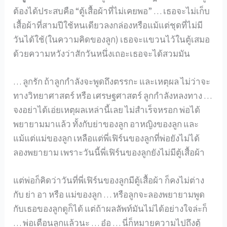
ต้องได้ประสบคือ “ตู้เสื้อผ้าที่ไม่เคยพอ” … เธอจะไม่เก็บ
เสื้อผ้าที่สามปีใช้หนเดียวลงกล่องหรือแม้แต่ชุดที่ไม่มี
วันได้ใช้(ในความคิดของลูก) เธอจะแขวนไว้ในตู้เสมอ
ด้วยความหวังว่าสักวันหนึ่งเถอะเธอจะได้สวมมัน
… ลูกรัก ถ้าลูกกำลังจะพูดถึงตรรกะ และเหตุผล ไม่ว่าจะ
ทางวิทยาศาสตร์ หรือ เศรษฐศาสตร์ ลูกกำลังหลงทาง …
จงอย่าได้เอ่ยเหตุผลเหล่านี้เลย ไม่สำเร็จหรอก พ่อได้
พยายามมาแล้ว ทั้งกับย่าของลูก อาหญิงของลูก และ
แม้แต่แม่ของลูก เหลือแต่พี่เฟิร์นของลูกที่พ่อยังไม่ได้
ลองพยายาม เพราะวันนี้พี่เฟิร์นของลูกยังไม่มีตู้เสื้อผ้า
แต่พ่อก็คิดว่าวันที่พี่เฟิร์นของลูกมีตู้เสื้อผ้า ก็คงไม่ต่าง
กับ ย่า อา หรือ แม่ของลูก … หรือลูกจะลองพยายามพูด
กับเธอของลูกดูก็ได้ แต่ถ้าผลลัพท์มันไม่ได้อย่างใจล่ะก็
… พ่อเตือนลูกแล้วนะ … อ๋อ … นี่ก็หมายความไปถึงตู้