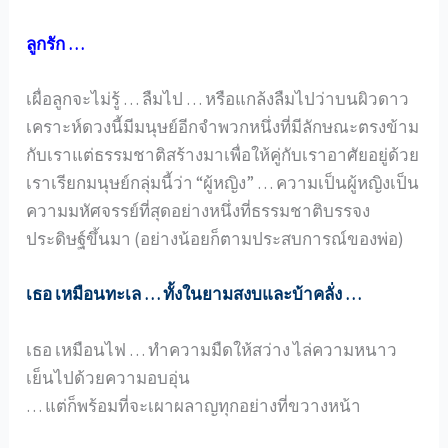
ลูกรัก …
เผื่อลูกจะไม่รู้ … ลืมไป … หรือแกล้งลืมไปว่าบนผิวดาว
เคราะห์ดวงนี้มีมนุษย์อีกจำพวกหนึ่งที่มีลักษณะตรงข้าม
กับเราแต่ธรรมชาติสร้างมาเพื่อให้คู่กับเราอาศัยอยู่ด้วย
เราเรียกมนุษย์กลุ่มนี้ว่า “ผู้หญิง” … ความเป็นผู้หญิงเป็น
ความมหัศจรรย์ที่สุดอย่างหนึ่งที่ธรรมชาติบรรจง
ประดิษฐ์ขึ้นมา (อย่างน้อยก็ตามประสบการณ์ของพ่อ)
เธอ เหมือนทะเล … ทั้งในยามสงบและบ้าคลั่ง …
เธอ เหมือนไฟ … ทำความมืดให้สว่าง ไล่ความหนาว
เย็นไปด้วยความอบอุ่น
… แต่ก็พร้อมที่จะเผาผลาญทุกอย่างที่ขวางหน้า