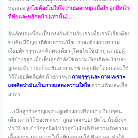
หยุดเอง
ลูกไม่ต้องไปใส่ใจว่าเธอจะหยุดเมื่อไร ลูกมีหน้า
ที่ฟัง และพยักหน้า (เท่านั้น) ….
อันลักษณะนี้จะเป็นตรงกันข้ามกับเรา เมื่อเรามีเรื่องต้อง
ขบคิด มีปัญหาที่ต้องการแก้ไข เราจะต้องการความ
เงียบคิดๆๆๆ และ คิดคนเดียว (โดยไม่ใช้ปาก) แต่เธอผู้
อยู่ข้างๆลูก เมื่อเห็นลูกกำลังใช้ความเงียบคิดอะไรของ
ลูกคนเดียว เธอก็จะขันอาสามาช่วยลูกคิดโดยเธอจะใช้
วิถีที่เธอคิดคือคิดด้วยการพูด
ถามๆๆๆ และ ถาม เพราะ
เธอคิดว่ามันเป็นการแสดงความใส่ใจ
ความรักและเอื้อ
อาทร
… เมื่อลูกรำคาญเพราะลูกต้องการคิดอย่างเงียบๆคน
เดียวตามวิถีของพวกเรา ลูกอาจจะบอกปัดไป นั้นยิ่งจะ
ทำให้เธอเข้าใจลูกผิดไปว่าลูกไม่ยินดีรับความรักความ
เอื้ออาทร และความใส่ใจที่เธอมอบให้ ซึ่งอาจจะทำให้