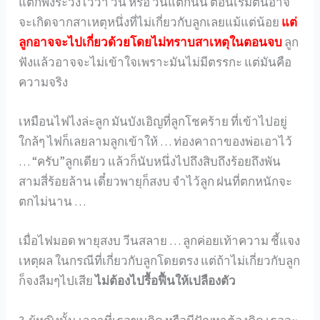
แต่ก็พึงระวังไว้ว่า วีน หรือ วีนแตกนั้น ตอนเริ่มต้นอาจ
จะเกิดจากสาเหตุหนึ่งที่ไม่เกี่ยวกับลูกเลยแม้แต่น้อย
แต่
ลูกอาจจะไปเกี่ยวด้วยโดยไม่ทราบสาเหตุในตอนจบ
ลูก
ฟังแล้วอาจจะไม่เข้าใจเพราะมันไม่มีตรรกะ แต่มันคือ
ความจริง
เหมือนไฟไงล่ะลูก มันบังเอิญที่ลูกโชคร้าย ที่เข้าไปอยู่
ใกล้ๆ ไฟก็เลยลามลูกเข้าให้ … ท่องคาถาของพ่อเอาไว้
… “ครับ”ลูกเดียว แล้วก็นับหนึ่งไปถึงสิบถึงร้อยถึงพัน
สามสี่ร้อยล้าน เดี๋ยวพายุก็สงบ จำไว้ลูก ฝนที่ตกหนักจะ
ตกไม่นาน …
เมื่อไฟมอด พายุสงบ วีนสลาย … ลูกค่อยเท้าความ ชี้แจง
เหตุผล ในกรณีที่เกี่ยวกับลูกโดยตรง แต่ถ้าไม่เกี่ยวกับลูก
ก็จงลืมๆไปเสีย
ไม่ต้องไปรื้อฟื้นให้เปลืองตัว