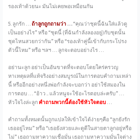
รองเท้าด้วยนะ มันไม่เคยพอเหมือนกัน
5. ลูกรัก …
ถ้าลูกถูกถามว่า
…
“คุณว่าชุดนี้ฉันใส่แล้วดู
เป็นอย่างไร” หรือ “ชุดนี้ (ที่ฉันกำลังลองอยู่)กับชุดนั้น
ชุดไหนสวยกว่ากัน” หรือ “รองเท้าคู่นี้เข้ากับกระโปรง
ตัวนี้ไหม” หรือ ฯลฯ … ลูกจะตอบอย่างไร …
อย่านะลูก อย่าเป็นอันขาดที่จะตอบโดยใคร่ครวญ
หาเหตุผลที่แท้จริงอย่างสมบูรณ์ในการตอบคำถามเหล่า
นี้ หรืออีกอย่างหนึ่งพ่อกำลังจะบอกว่า อย่าใช้สมองใน
การตอบ … “อ้าว .. แล้วหนูจะใช้อะไรตอบล่ะครับ” …
หัวใจไงล่ะลูก
คำถามพวกนี้ต้องใช้หัวใจตอบ
…
คำถามทั้งหมดนั้นถูกแปลให้เข้าใจได้ง่ายๆคือ “ลูกยังรัก
เธออยู่ไหม” หรือ “เธอยังสวยและดูดีในสายตาลูกอยู่หรือ
ไม่” เธอถามหาความเชื่อมั่น เธอถามหาความมั่นใจต่าง