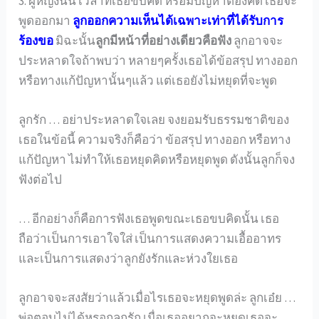
3. ผู้หญิงนั้น เวลาที่เธอขบคิด หรือมีปัญหาต้องคิด เธอจะ
พูดออกมา
ลูกออกความเห็นได้เฉพาะเท่าที่ได้รับการ
ร้องขอ
มิฉะนั้น
ลูกมีหน้าที่อย่างเดียวคือฟัง
ลูกอาจจะ
ประหลาดใจถ้าพบว่า หลายๆครั้งเธอได้ข้อสรุป ทางออก
หรือทางแก้ปัญหานั้นๆแล้ว แต่เธอยังไม่หยุดที่จะพูด
ลูกรัก … อย่าประหลาดใจเลย จงยอมรับธรรมชาติของ
เธอในข้อนี้ ความจริงก็คือว่า ข้อสรุป ทางออก หรือทาง
แก้ปัญหา ไม่ทำให้เธอหยุดคิดหรือหยุดพูด ดังนั้นลูกก็จง
ฟังต่อไป
… อีกอย่างก็คือการฟังเธอพูดขณะเธอขบคิดนั้น เธอ
ถือว่าเป็นการเอาใจใส่ เป็นการแสดงความเอื้ออาทร
และเป็นการแสดงว่าลูกยังรักและห่วงใยเธอ
ลูกอาจจะสงสัยว่าแล้วเมื่อไรเธอจะหยุดพูดล่ะ ลูกเอ๋ย …
พ่อตอบไม่ได้หรอกลูกรัก เมื่อเธออยากจะหยุดเธอจะ