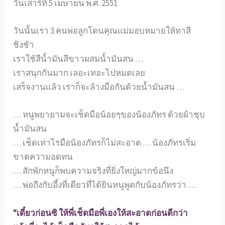
วันเสาร์ที่ 5 เมษายน พ.ศ. 2551
วันนั้นเรา 3 คนพ่อลูกโดนคุณแม่มอบหมายให้ทาสี
ชิงช้า
เราใช้สีน้ำมันสีขาวผสมน้ำมันสน …
เราสนุกกันมาก เลอะเทอะไปหมดเลย
เสร็จงานแล้ว เราก็จะล้างมือกันด้วยน้ำมันสน …
… หนูพยายามจะเช็ดมือน้อยๆของน้องภัทร ด้วยผ้าชุบ
น้ำมันสน
… เช็ดเท่าไรมือน้องภัทรก็ไม่สะอาด … น้องภัทรเริ่ม
ขาดความอดทน
… สักพักหนูก็พบความจริงที่ยิ่งใหญ่มากข้อนึง
… พ่อถึงกับอึ้งที่เดียวที่ได้ยินหนูพูดกับน้องภัทรว่า …
“เดี๋ยวก่อนซิ ให้พี่เช็ดมือพี่เองให้สะอาดก่อนดีกว่า