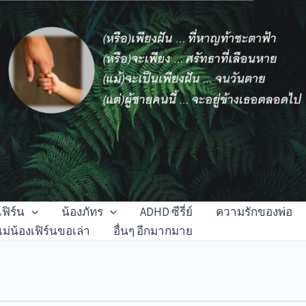
เฟิร์น
น้องภัทร
ADHD ซีรี่ย์
ความรักของพ่อ
แม่น้องเฟิร์นขอเล่า
อื่นๆ อีกมากมาย