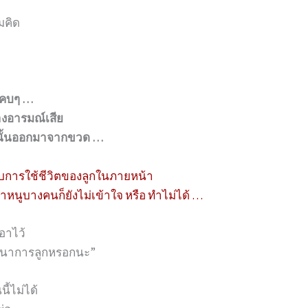
มคิด
กแคบๆ …
างอารมณ์เสีย
วนั้นออกมาจากขวด …
ญกับการใช้ชีวิตของลูกในภายหน้า
นูบางคนก็ยังไม่เข้าใจ หรือ ทำไม่ได้ …
เอาไว้
ันธนาการลูกหรอกนะ”
ี้ไม่ได้