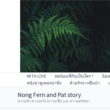
Skip
to
content
WITH LOVE
พ่อน้องเฟิร์นเป็นใคร ?
น้อง
หนังน่าดูเพลงน่าฟัง
ด้วยรักจากผืนป่า
Nong Fern and Pat story
ความรัก ความหวัง ความเชื่อ และ ความศรัทธา