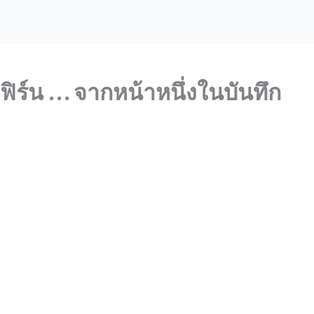
เฟิร์น … จากหน้าหนึ่งในบันทึก