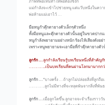
ภาพที่พ่อเห็นทำให้พ่อต้องชงัก
แม่กำลังจะเข้าไปช่วยหนู แต่แว๊บหนึ่งในควา
พ่อห้ามแม่เอาไว้ …
มือหนูกำตุ๊กตายางตัวเล็กๆตัวหนึ่ง
ทั้งมือหนูและตุ๊กตายางตัวนั้นอยู่ในขวดปา
หนูกำลังพยายามอย่างหนัก ร้องไห้เสียงดังอย่
เพราะหนูพยายามจะเอามือที่กำตุ๊กตายางตั
ลูกรัก …
ลูกกำลังเรียนรู้บทเรียนหนึ่งที่สำคั
…………..เป็นบทเรียนที่คนผ่านโลกมามากกว่าห
ลูกรัก …
“บางครั้ง … ถ้าลูกไม่ปล่อยสิ่งที่ลูกถือ
………….ลูกไม่มีทางที่จะหลุดพ้นจากสิ่งที่พ
ลูกรัก …
เมื่อลูกโตขึ้น ลูกอาจจะจำเรื่องราววันน