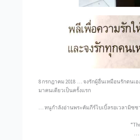
8 กรกฎาคม 2018 … จงรักผู้อื่นเหมือนรักตนเอ
มาคนเดียวเป็นครั้งแรก
… หนูกำลังอ่านพระคัมภีร์ไบเบิ้ลรอเวลามิซซา
“Tho
… 