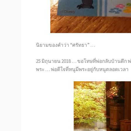
นิยามของคำว่า “ศรัทธา” …
25 มิถุนายน 2018 … ขอโทษที่พ่อกลับบ้านดึก พ
พระ … พ่อดีใจที่หนูมีพระอยู่กับหนูตลอดเวลา