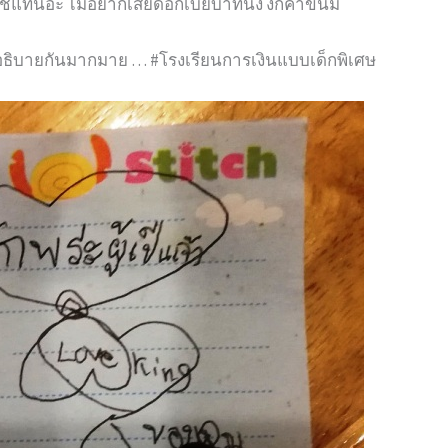
ช้แทนอ่ะ ไม่อยากเสียดอกเบี้ยบาทนึง งกค่าขนม
องอธิบายกันมากมาย … #โรงเรียนการเงินแบบเด็กพิเศษ