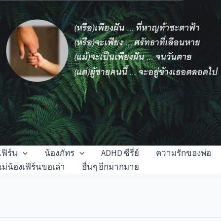
เฟิร์น
น้องภัทร
ADHD ซีรี่ย์
ความรักของพ่อ
แม่น้องเฟิร์นขอเล่า
อื่นๆ อีกมากมาย