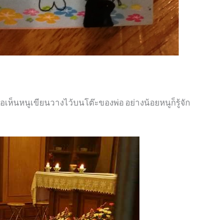
่อเห็นหนูเขียนวางไว้บนโต๊ะของพ่อ อย่างน้อยหนูก็รู้จัก