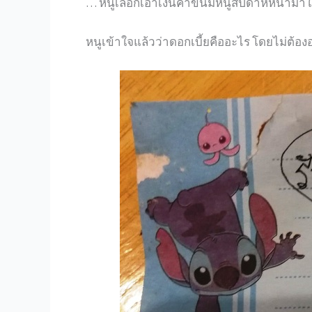
… หนูเลือกเอาเงินค่าขนมหนูสัปดาห์หน้ามาใ
หนูเข้าใจแล้วว่าดอกเบี้ยคืออะไร โดยไม่ต้