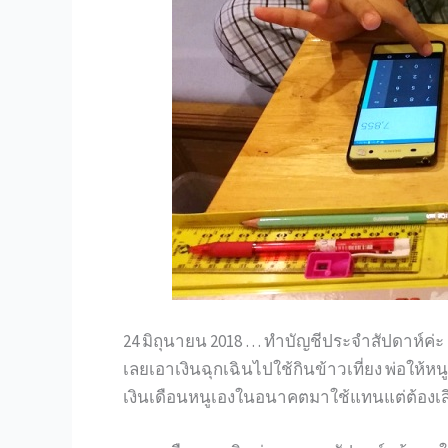
24 มิถุนายน 2018 … ทำบัญชีประจำสัปดาห์ค่ะ …
เลยเอาเงินฉุกเฉินไปใช้กินข้าวเที่ยง พ่อให้
เงินเดือนหนูเองในอนาคตมาใช้แทนแต่ต้องเสี