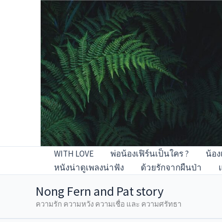
Skip
to
content
WITH LOVE
พ่อน้องเฟิร์นเป็นใคร ?
น้อง
หนังน่าดูเพลงน่าฟัง
ด้วยรักจากผืนป่า
Nong Fern and Pat story
ความรัก ความหวัง ความเชื่อ และ ความศรัทธา