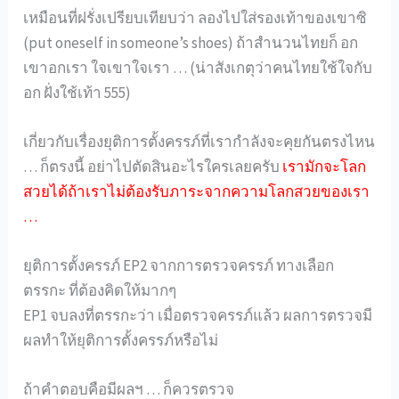
เหมือนที่ฝรั่งเปรียบเทียบว่า ลองไปใส่รองเท้าของเขาซิ
(put oneself in someone’s shoes) ถ้าสำนวนไทยก็ อก
เขาอกเรา ใจเขาใจเรา … (น่าสังเกตุว่าคนไทยใช้ใจกับ
อก ฝั่งใช้เท้า 555)
เกี่ยวกับเรื่องยุติการตั้งครรภ์ที่เรากำลังจะคุยกันตรงไหน
… ก็ตรงนี้ อย่าไปตัดสินอะไรใครเลยครับ
เรามักจะโลก
สวยได้ถ้าเราไม่ต้องรับภาระจากความโลกสวยของเรา
…
ยุติการตั้งครรภ์ EP2 จากการตรวจครรภ์ ทางเลือก
ตรรกะ ที่ต้องคิดให้มากๆ
EP1 จบลงที่ตรรกะว่า เมื่อตรวจครรภ์แล้ว ผลการตรวจมี
ผลทำให้ยุติการตั้งครรภ์หรือไม่
ถ้าคำตอบคือมีผลฯ … ก็ควรตรวจ