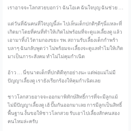
เราอาจจะโลกสวยบอกว่า ฉันโอเค ฉันใจบุญ ฉันช่วย …
แต่วันที่ฉันคนที่ใจบุญนี้ล่ะ ไปเห็นเด็กปกติๆดีๆนี่แหละที่
เกิดมาโดยที่คนที่ทำให้เกิดไม่พร้อมที่จะดูแลเลี้ยงดู แล้ว
เอามาทิ้งไว้ตามกองขยะ รพ. สถานรับเลี้ยงเด็กกำพร้า
บลาๆ ฉันกลับพูดว่า ไม่พร้อมจะเลี้ยงจะดูแลทำไมให้เกิด
มาเป็นภาระสังคม ทำไม่ไม่คุมกำเนิด
อ้าว … นี่ขนาดเด็กที่ปกติดีทุกอย่างนะ แต่พ่อแม่ไม่มี
ปัญญาเลี้ยงดู เรายังเรียกร้องให้คุมกำเนิดเลย
ชาวโลกสวยอาจจะออกมาพิทักษ์สิทธิ์การที่จะมีลูกแม้
ไม่มีปัญญาเลี้ยงดู เฮ้ ปั๊มกันออกมาเลย การมีลูกเป็นสิทธิ์
พื้นฐาน งั้นขอให้ชาวโลกสวย รับเอาไปเลี้ยงสักคนสอง
คนไหมล่ะครับ