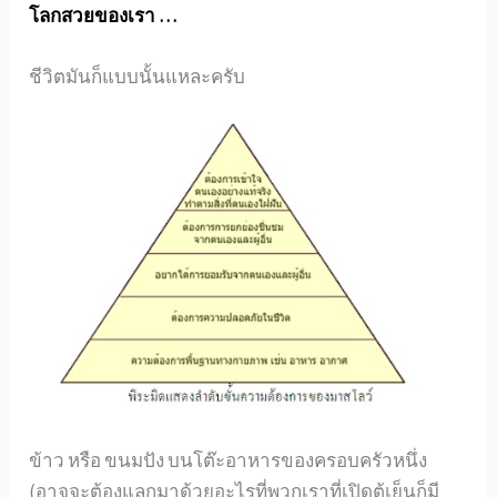
โลกสวยของเรา …
ชีวิตมันก็แบบนั้นแหละครับ
ข้าว หรือ ขนมปัง บนโต๊ะอาหารของครอบครัวหนึ่ง
(อาจจะต้องแลกมาด้วยอะไรที่พวกเราที่เปิดตู้เย็นก็มี